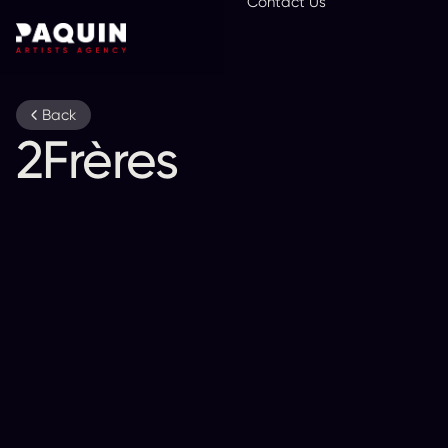
Contact Us
En
Back
2Frères