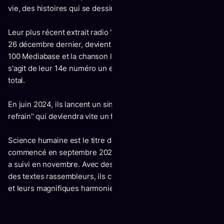
vie, des histoires qui se dessinent tels des Polaroïds.
Leur plus récent extrait radio ‘’Rien d’autre que toi’’, lancé le
26 décembre dernier, devient le tout nouveau #1 du Top
100 Mediabase et la chanson la plus diffusée au Québec. Il
s'agit de leur 14e numéro un en carrière, sur 18 extraits au
total.
En juin 2024, ils lancent un single intitulé ‘’Notre petit
refrain’’ qui deviendra vite un favori de nos palmarès radios.
Science humaine est le titre de la nouvelle tournée qui a
commencé en septembre 2024 et un album du même nom
a suivi en novembre. Avec des musiques accrocheuses et
des textes rassembleurs, ils charmeront par leur complicité
et leurs magnifiques harmonies vocales.