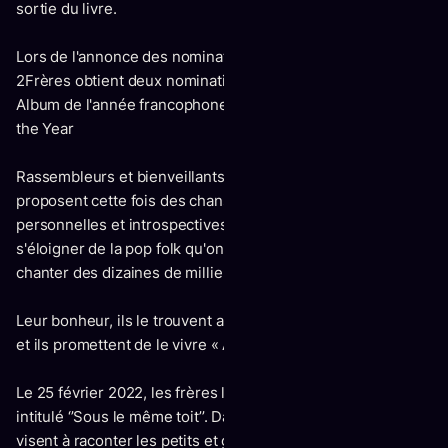
sortie du livre.
Lors de l'annonce des nominations pour les Prix Juno 2021,
2Frères obtient deux nominations dans les catégories
Album de l'année francophone et Breakthrough Group of
the Year
Rassembleurs et bienveillants comme toujours, les frères
proposent cette fois des chansons encore plus
personnelles et introspectives, mais sans toutefois
s'éloigner de la pop folk qu'on leur connaît et qui a fait
chanter des dizaines de milliers de fans de partout.
Leur bonheur, ils le trouvent aux quatre coins de la province
et ils promettent de le vivre « À tous les vents ».
Le 25 février 2022, les frères lancent leur quatrième album
intitulé ‘’Sous le même toit’’. Dans cet album, les musiciens
visent à raconter les petits et grands moments de la vraie