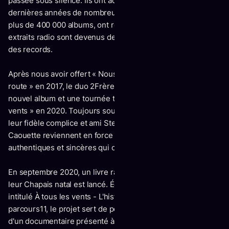
passée sous silence. Ils ont accumulé au cours des
dernières années de nombreuses reconnaissances, vendus
plus de 400 000 albums, ont remporté des Félix, plusieurs
extraits radio sont devenus des #1 et ils ont même brisé
des records.
Après nous avoir offert « Nous autres » en 2015 et « La
route » en 2017, le duo 2Frères est de retour avec un
nouvel album et une tournée tous deux intitulés « À tous les
vents » en 2020. Toujours sous la direction artistique de
leur fidèle complice et ami Steve Marin, Erik et Sonny
Caouette reviennent en force avec leurs histoires
authentiques et sincères qui ont fait leur succès.
En septembre 2020, un livre racontant leurs débuts depuis
leur Chapais natal est lancé. Écrit par François Couture et
intitulé À tous les vents - L'histoire d'un improbable
parcours11, le projet sert de point de départ à la production
d'un documentaire présenté à TVA quelques jours après la